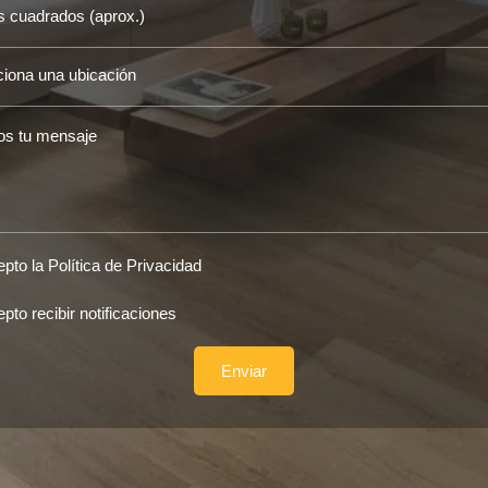
s
ados
)
ciona
ión
je
idad
pto la Política de Privacidad
caciones
pto recibir notificaciones
Enviar