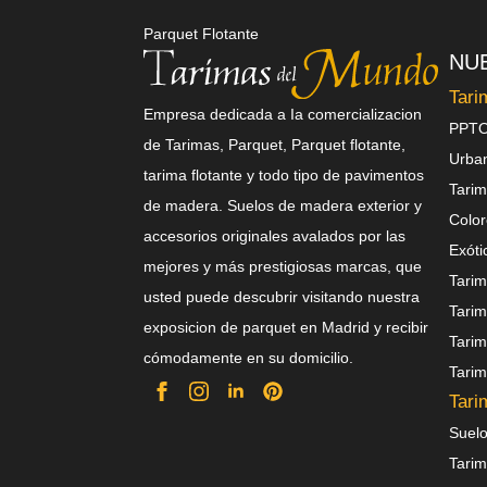
Parquet Flotante
NU
Tari
Empresa dedicada a Ia comercializacion
PPTO
de Tarimas, Parquet, Parquet flotante,
Urba
tarima flotante y todo tipo de pavimentos
Tarim
de madera. Suelos de madera exterior y
Color
accesorios originales avalados por las
Exóti
mejores y más prestigiosas marcas, que
Tarim
usted puede descubrir visitando nuestra
Tarim
exposicion de parquet en Madrid y recibir
Tarim
cómodamente en su domicilio.
Tarim
Tari
Suelo
Tarim