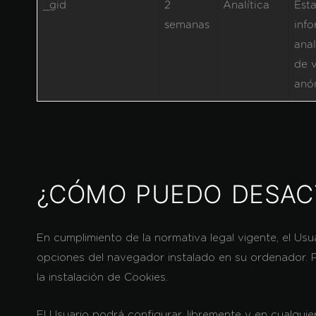
_gid
2
Analítica
Esta
semanas
info
anal
de v
anó
¿CÓMO PUEDO DESACT
En cumplimiento de la normativa legal vigente, el Usu
opciones del navegador instalado en su ordenador. P
la instalación de Cookies.
El Usuario podrá configurar, libremente y en cualqui