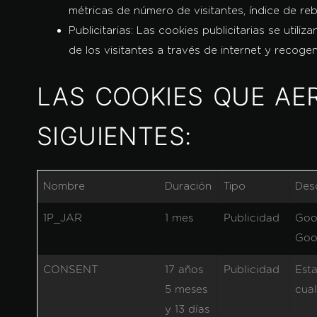
métricas de número de visitantes, índice de rebo
Publicitarias
: Las cookies publicitarias se util
de los visitantes a través de internet y recog
LAS COOKIES QUE AE
SIGUIENTES:
Nombre
Duración
Tipo
Des
1P_JAR
1 mes
Publicidad
Goog
Goog
CONSENT
17 años
Publicidad
Esta
5 meses
cual
y 13 días