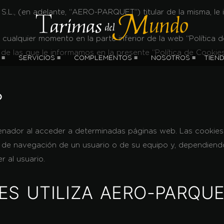
L., (en adelante, “
AERO-PARQUET
”) titular de la misma, l
en cualquier momento en la parte inferior de la web “Polític
s de las que le informamos en la presente “Política de Cooki
 ≡
SERVICIOS ≡
COMPLEMENTOS ≡
NOSOTROS ≡
TIEN
?
enador al acceder a determinadas páginas web. Las cookies 
s de navegación de un usuario o de su equipo y, dependiend
r al usuario.
ES UTILIZA AERO-PARQU