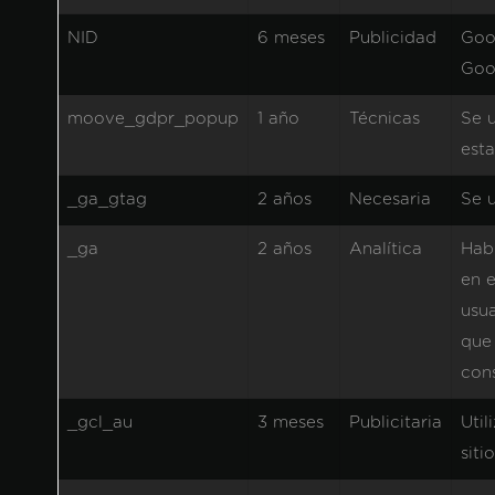
NID
6 meses
Publicidad
Goog
Goog
moove_gdpr_popup
1 año
Técnicas
Se u
est
_ga_gtag
2 años
Necesaria
Se u
_ga
2 años
Analítica
Habi
en e
usua
que 
cons
_gcl_au
3 meses
Publicitaria
Util
siti