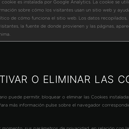
 cookie es instalada por Google Analytics. La cookie se uti
rmación sobre cómo los visitantes usan un sitio web y ayud
ítico de cómo funciona el sitio web. Los datos recopilados,
isitantes, la fuente de donde provienen y las páginas, apar
nima.
IVAR O ELIMINAR LAS C
ario puede permitir, bloquear o eliminar las Cookies instalad
ara más información pulse sobre el navegador correspondient
er momento, sus parámetros de privacidad, en relación con la