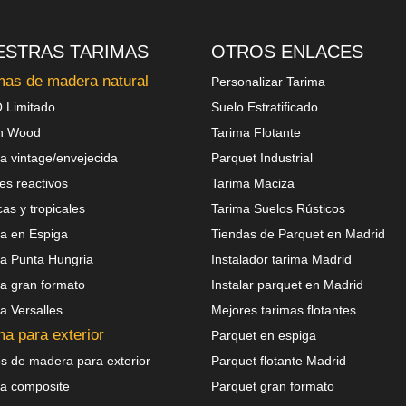
ESTRAS TARIMAS
OTROS ENLACES
mas de madera natural
Personalizar Tarima
 Limitado
Suelo Estratificado
n Wood
Tarima Flotante
a vintage/envejecida
Parquet Industrial
es reactivos
Tarima Maciza
cas y tropicales
Tarima Suelos Rústicos
a en Espiga
Tiendas de Parquet en Madrid
a Punta Hungria
Instalador tarima Madrid
a gran formato
Instalar parquet en Madrid
a Versalles
Mejores tarimas flotantes
ma para exterior
Parquet en espiga
s de madera para exterior
Parquet flotante Madrid
a composite
Parquet gran formato