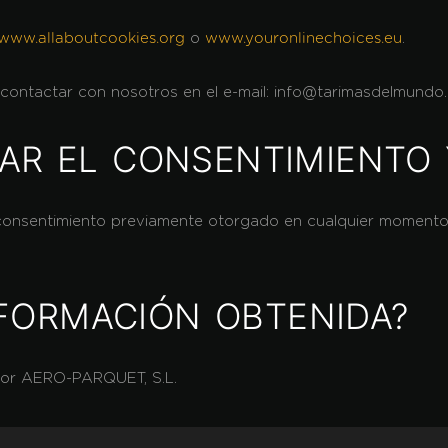
o
.
www.allaboutcookies.org
www.youronlinechoices.eu
e contactar con nosotros en el e-mail: info@tarimasdelmundo
R EL CONSENTIMIENTO 
onsentimiento previamente otorgado en cualquier momento d
NFORMACIÓN OBTENIDA?
 por AERO-PARQUET, S.L.